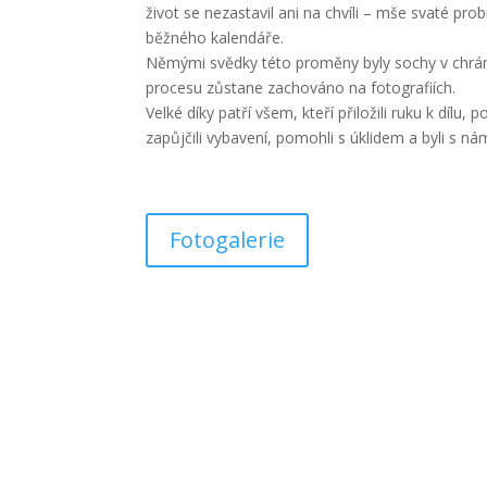
život se nezastavil ani na chvíli – mše svaté pr
běžného kalendáře.
Němými svědky této proměny byly sochy v chrám
procesu zůstane zachováno na fotografiích.
Velké díky patří všem, kteří přiložili ruku k dílu,
zapůjčili vybavení, pomohli s úklidem a byli s ná
Fotogalerie
VÍCE INFORMACÍ
Těšíme se