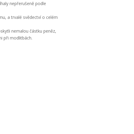
obíhaly nepřerušeně podle
u, a trvalé svědectví o celém
 poskytli nemalou částku peněz,
mi při modlitbách.
pondělí až pátek
Mše sv. od 18:00