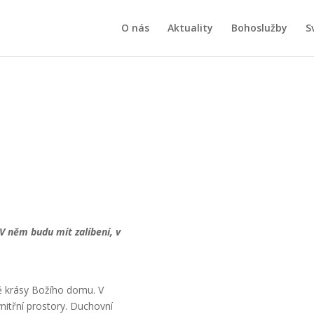
O nás
Aktuality
Bohoslužby
S
 V něm budu mít zalíbení, v
vě krásy Božího domu. V
nitřní prostory. Duchovní