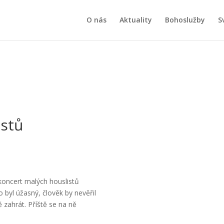
O nás
Aktuality
Bohoslužby
S
istů
 koncert malých houslistů
 byl úžasný, člověk by nevěřil
 zahrát. Příště se na ně