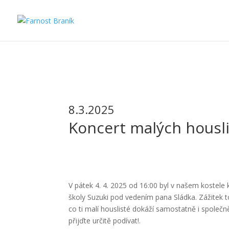
8.3.2025
Koncert malých housl
V pátek 4. 4. 2025 od 16:00 byl v našem kostele
školy Suzuki pod vedením pana Sládka. Zážitek to
co ti malí houslisté dokáží samostatně i společně
přijďte určitě podívat!.