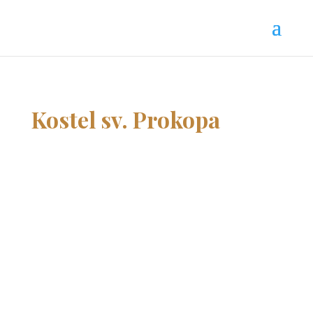
Kostel sv. Prokopa
Branická farnost
Jsme farnost, která je otevřena všem, kdo hledají
Boha, povzbuzení, zamyšlení nebo pouhé zastavení.
NAPIŠTE NÁM